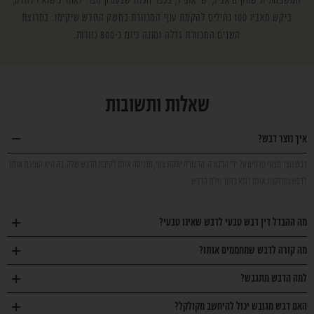
המשפחתית שהקים אביו, ישי אופיר, בכפר חגלה שבעמק חפר. לאחר נישואיו להדס,
ביקש מאביו 100 נחילים להקמת ענף המכוורת במשק החדש שיקימו. במרוצת
השנים המכוורת גדלה ומונה כיום כ-800 כוורות.
שאלות ותשובות
איך נוצר דבש?
דבש נוצר מצוף פרחים על ידי הדבורה. הדבורה יונקת צוף, מכניסה אותו לקיבת הדבש שלה, בה היא הופכת אותו
לדבש ומרוקנת אותו לתא בתוך חלת הדבש.
מה ההבדל דין דבש טבעי לדבש שאינו טבעי?
מה קורה לדבש שמחממים אותו?
למה הדבש מתגבש?
האם דבש מגובש יכול להיחשב מקולקל?