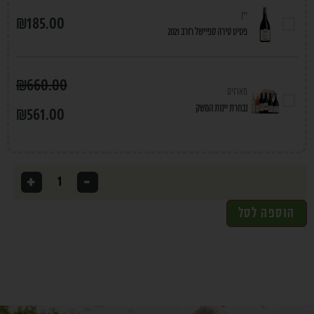
יין
₪
185.00
פטיט סירה ספיישל רזרב 2021
₪
660.00
מארזים
נבחרת יינות המשק
₪
561.00
+
-
הוספה לסל