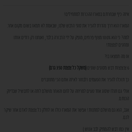
איזה כיף שבחרתם במארז ההכרות למתחילים!
המארז הוא דרך נהדרת להכיר את סוגי הדבש שלנו, שבאמת לא תמאו בשום מקום אחר.
למה? כי הוא 100% מצוף פרחים, מופק על ידי הדבורה בלבד, ואנחנו רק רודים אותו
ומוזגים לצנצנת!
אז מה תמצאו בו?
6 צנצנצות דבש מסוגים שונים
(משקל כל צנצנת 350 גרם)
כך תוכלו להכיר את הטעמים ולבחור לאיזה אתם הכי מתחברים
אולי גם תגלו שסוג אחד טעים למריחה על לחם והאחר מושלם לתה או לתבשיל שבדיוק
הכנתם.
אגב, הוא גם מושלם למתנות! אפשר את המארז כולו או לחלק כל צנצנת לאדם אחר שיקר
לכם.
אין כמו דבש להמתיק לבב אנוש:)