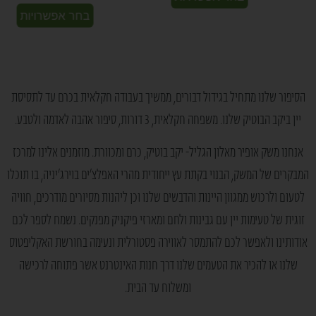
בחר אפשרויות
הסיפור שלנו
מתחיל בגידול דבורים, ממשיך בעבודה חקלאית בכרם עד לתסיסת
יין ביקב הבוטיק שלנו. משפחה חקלאית, 3 דורות, סיפור אהבה לאדמה ולטבע.
אנחנו משק אופיר מאלון הגליל- יקב בוטיק, כרם ומכוורת. מוזמנים אלינו למרכז
המבקרים של המשק, הבנוי בקתת עץ ייחודית מהרי האפלצ’ים בוירג’יניה, בו תוכלו
לטעום ולרכוש ממגוון היינות והדבשים שלנו וכן ליהנות מסיורים מודרכים, חוויה
זוגית של טעימות יין עם גבינות ולחם ומארזי פיקניק מפנקים. נשמח לספר לכם
אודותינו ולאפשר לכם להתמסר לאווירה פסטורלית ונעימה בחורשת האקליפטוס
שלנו או להכיר את הטעמים שלנו דרך
חנות האינטרנט
אשר פתוחה לרכישה
ומשלוח עד הבית.