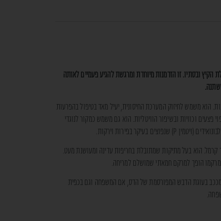
ת הקיץ ובסתיו. זו הזדמנות מיוחדת ומרגשת להגיע פעמיים לאותה
שתנה.
ות. הוא משמש לחיזוק המערכת החיסונית, יעיל מאד בטיפול בהפרעות
י פצעים וכוויות ובשיפור הוויטליות. הוא גם משמש כמקור לנוגדי
ר קרמל. הוא בעל מתיקות שמתובלת בחריפות עדינה ומעושנת מעט.
 מרקמו הופך למרקם חמאתי שמושלם למריחה.
ככב בעוגת הדבש המפורסמת של הדס, אם המשפחה וגם בכפית
שפחה.