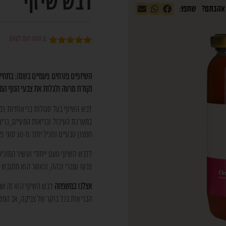
דבש שיזף
(
3
חוות דעת לקוח)
3
מדורגים
5.00
מתוך 5
מבוסס על
השיזפים פורחים פעמיים בשנה: בתחיל
דירוגים של
לקוחות
נקודת מרעה ולגלות את צבעי הנוף המ
דבש השיזף בעל סגולות בריאותיות רב
במערכת העיכול ובריאות המעיים, בריפו
חמצון טבעיים ומכיל יותר מ-30 סוגי פלבונואידים (ויטמין P) שנפוצים בעיקר בפירות וירקות.
לדבש השיזף טעם ייחודי ועשיר המזכי
צבעו ענברי וכהה, וכאשר הוא מתגבש
אצלנו במשפחה
דבש השיזף הוא זה שמ
הבריאות בכל בוקר של צביקה, אב המ