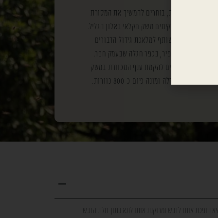
ההתיישבות העובדת, בוחרים להמשיך את המסורת
חות חקלאיות ומקימים משק חקלאי באלון הגליל.
צעיר צביקה היה שותף למלאכת גידול הדבורים
ים אביו, ישי אופיר, בכפר חגלה שבעמק חפר.
לאחר נישואיו להדס, ביקש מאביו 100 נחילים להקמת ענף המכוורת במשק
המכוורת גדלה ומונה כיום כ-800 כוורות.
 היא הופכת אותו לדבש ומרוקנת אותו לתא בתוך חלת הדבש.