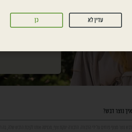
צביקה והדס אופיר, בני 
החקלאית כמי שגדלו במשפ
עדין לא
כן
תחילה, המכוורת- מגיל 
במכוורת המשפחתית שהק
החדש שיקימו. במרוצת השנים 
איך נוצר דבש?
דבש נוצר מצוף פרחים על ידי הדבורה. הדבורה יונקת צוף, מכניסה אותו לקיבת הדבש שלה, בה