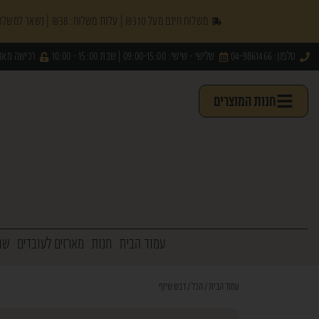
משלוח חינם מעל ₪310 | עלות משלוח: ₪38 | נשאר למשלוח חינם עוד
טלפון: 04-9861466
שלישי - שישי: 09:00-15:00 | שבת 15:00 - 10:00
רכישה מאו
חנות המוצרים
עמוד הבית
חנות
מארזים לעובדים
שו
עמוד הבית
/
הכל
/ דבש שיזף