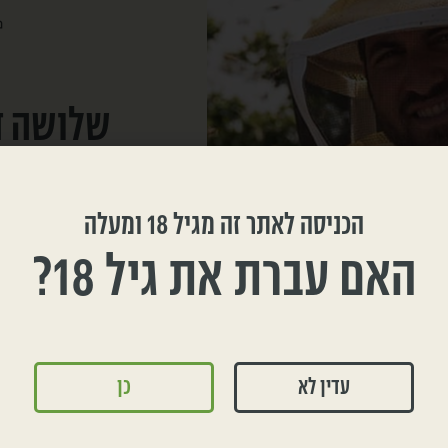
שלושה ד
צביקה והדס אופיר, בני 
החקלאית כמי שגדלו במשפ
הכניסה לאתר זה מגיל 18 ומעלה
תחילה, המכוורת- מגיל 
האם עברת את גיל 18?
במכוורת המשפחתית שהק
החדש שיקימו. במרוצת השנים 
עדין לא
כן