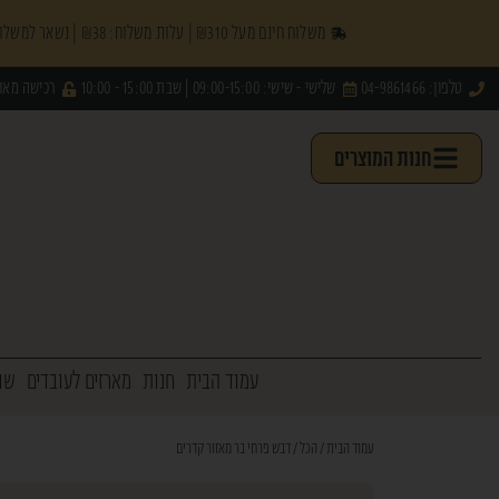
משלוח חינם מעל ₪310 | עלות משלוח: ₪38 | נשאר למשלוח חינם עוד
טלפון: 04-9861466
שלישי - שישי: 09:00-15:00 | שבת 15:00 - 10:00
רכישה מאו
חנות המוצרים
עמוד הבית
חנות
מארזים לעובדים
שו
עמוד הבית
/
הכל
/ דבש פרחי בר מאזור קדרים