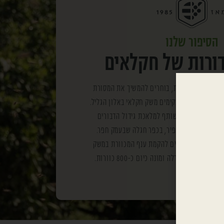
הסיפור שלנו
ורות של חקלאים
ההתיישבות העובדת, בוחרים להמשיך את המסורת
חות חקלאיות ומקימים משק חקלאי באלון הגליל.
צעיר צביקה היה שותף למלאכת גידול הדבורים
ים אביו, ישי אופיר, בכפר חגלה שבעמק חפר.
לאחר נישואיו להדס, ביקש מאביו 100 נחילים להקמת ענף המכוורת במשק
המכוורת גדלה ומונה כיום כ-800 כוורות.