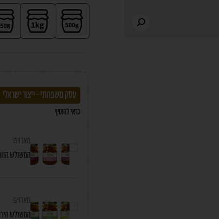
עסק משפחתי - ייצור ישראלי
כדאי להוסיף
מארזים
המשולש הוור
מארזים
המשולש הירו