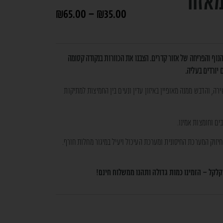
מאזור
₪
65.00
–
₪
35.00
וף והפריחה של אזור קדרים. הצבנו את הכוורות בנקודה קסומה
 יורדים בעליה.
רה, והדבש ממנה מאופיין באיזון עדין ונעים בין החמיצות למתיקות
ים וחומצות אמינו.
חיזוק המערכת החיסונית ומערכת העיכול ויעיל במיגור מחלות חורף.
לקל – הזמינו כמות גדולה ותהנו ממשלוח חינם!