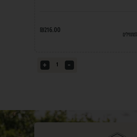
₪
216.00
למתחילים
+
-