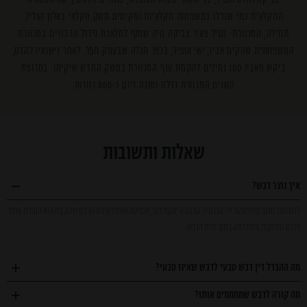
החקלאית כמי שגדלו במשפחות חקלאיות ומקימים משק חקלאי באלון הגליל.
תחילה, המכוורת- מגיל צעיר צביקה היה שותף למלאכת גידול הדבורים במכוורת
המשפחתית שהקים אביו, ישי אופיר, בכפר חגלה שבעמק חפר. לאחר נישואיו להדס,
ביקש מאביו 100 נחילים להקמת ענף המכוורת במשק החדש שיקימו. במרוצת
השנים המכוורת גדלה ומונה כיום כ-800 כוורות.
שאלות ותשובות
איך נוצר דבש?
דבש נוצר מצוף פרחים על ידי הדבורה. הדבורה יונקת צוף, מכניסה אותו לקיבת הדבש שלה, בה היא הופכת אותו
לדבש ומרוקנת אותו לתא בתוך חלת הדבש.
מה ההבדל דין דבש טבעי לדבש שאינו טבעי?
מה קורה לדבש שמחממים אותו?