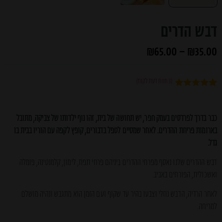
דבש הדרים
₪
65.00
–
₪
35.00
(
3
חוות דעת לקוח)
3
מדורגים
5.00
מתוך 5
מבוסס על
כבר בדרך לפרדסים בעמק חפר, יש תחושה של בית, זהו נוף ילדותו של צביקה, מתובל
דירוגים של
לקוחות
בארומות פריחת ההדרים. לאחר שמסיים לטפל בדבורים, קופץ לקפה עם הוריו בבית בו
גדל.
דבש ההדרים שלנו נאסף מפרחי ההדרים ביניהם פרחי תפוז, לימון, קלמנטינה, פומלה
ואשכולית, הפורחים באביב.
לאחר הרדיה, הדבש נוזלי וצבעו בהיר עד שקוף ועם הזמן הוא מתגבש ונהיה מושלם
למריחה.