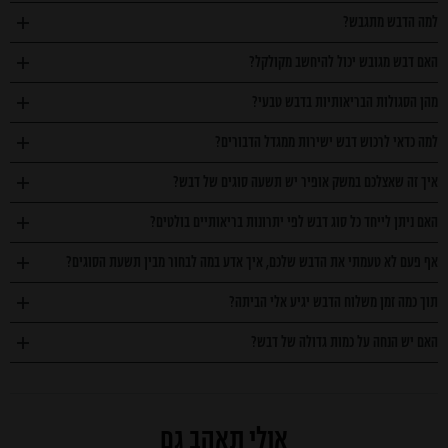
למה הדבש מתגבש?
האם דבש מגובש יכול להיחשב מקולקל?
מהן הסגולות הבריאותיות בדבש טבעי?
למה כדאי לרכוש דבש ישירות ממגדל הדבורים?
איך זה שאצלכם במשק אופיר יש תשעה סוגים של דבש?
האם ניתן לייחד כל סוג דבש לפי יתרונות בריאותיים בולטים?
אף פעם לא טעמתי את הדבש שלכם, איך אדע במה לבחור מבין תשעת הסוגים?
תוך כמה זמן משלוח הדבש יגיע אלי הביתה?
האם יש הנחה על כמות גדולה של דבש?
אולי תאהב גם