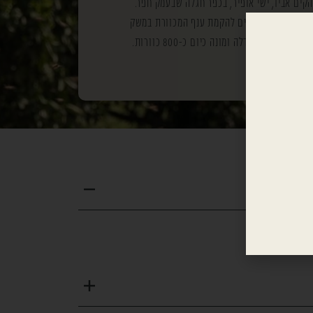
ים אביו, ישי אופיר, בכפר חגלה שבעמק חפר.
לאחר נישואיו להדס, ביקש מאביו 100 נחילים להקמת ענף המכוורת במשק
המכוורת גדלה ומונה כיום כ-800 כוורות.